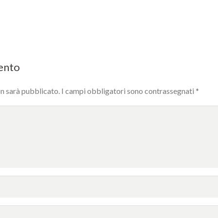
mento
on sarà pubblicato.
I campi obbligatori sono contrassegnati
*